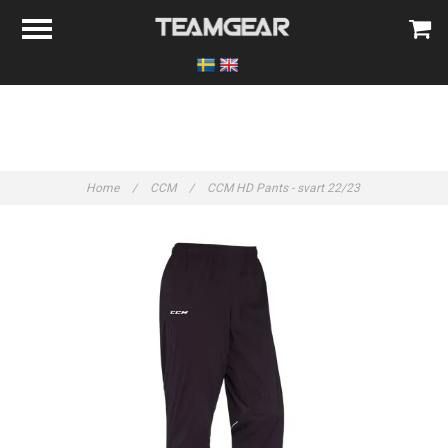
Home
/
CCM
/
CCM HD Pants - svart 22/23