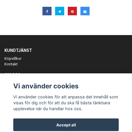
KUNDTJÄNST
Köpvillkor
Kontakt
OM OSS
Er föreningspartner på teamkläder och merchandise.
Vi använder cookies
ANMÄL DIG TILL VÅRT NYHETSBREV
Vi använder cookies för att anpassa det innehåll som
Prenumerera
visas för dig och för att du ska få bästa tänkbara
upplevelse när du handlar hos oss.
Accept all