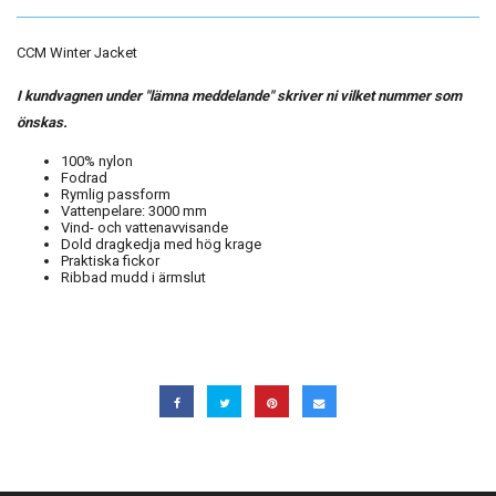
CCM Winter Jacket
I kundvagnen under "lämna meddelande" skriver ni vilket nummer som
önskas.
100% nylon
Fodrad
Rymlig passform
Vattenpelare: 3000 mm
Vind- och vattenavvisande
Dold dragkedja med hög krage
Praktiska fickor
Ribbad mudd i ärmslut