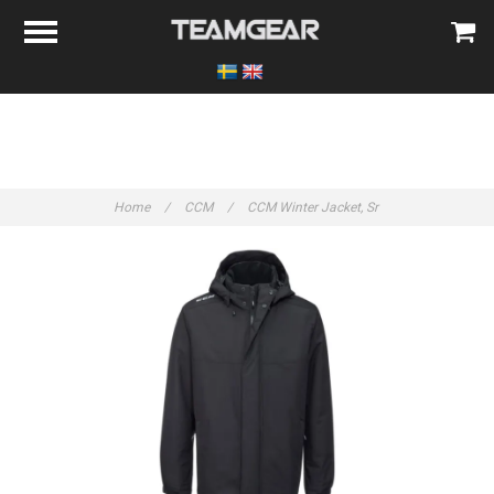
Home
/
CCM
/
CCM Winter Jacket, Sr