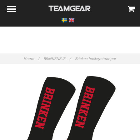
Home
/
BRINKENS IF
/
Brinken hockeystrumpor