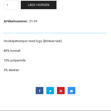
LÄGG I KORGEN
Artikelnummer:
31-35
Hockeystrumpor med logo (Brinken text)
85% bomull
10% polyamide
5% elastan