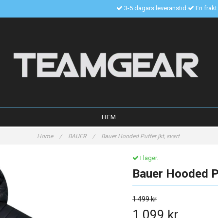
3-5 dagars leveranstid
Fri frak
HEM
Home
/
BAUER
/
Bauer Hooded Puffer jkt, svart
I lager.
Bauer Hooded Pu
1 499 kr
1 099 kr