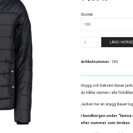
Storlek
130
LÄGG I KORG
Artikelnummer:
130
Snygg och bekväm Bauer jacka
du håller värmen i alla förhåll
Jackan har en snygg Bauer log
I kundkorgen under "lämna me
eller nummer som önskas