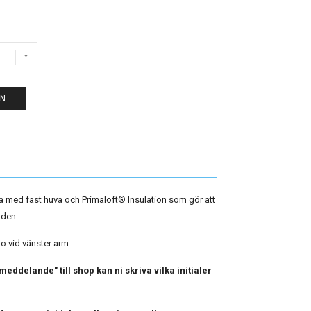
EN
 med fast huva och Primaloft
® Insulation som gör att
anden.
o vid vänster arm
ddelande" till shop kan ni skriva vilka initialer