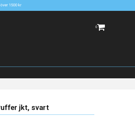
t över 1500 kr
0
ffer jkt, svart