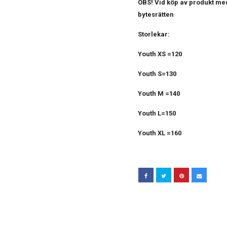
OBS! Vid köp av produkt med
bytesrätten
Storlekar:
Youth XS =120
Youth S=130
Youth M =140
Youth L=150
Youth XL =160