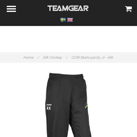
Home
/
AIK Hockey
/
CCM Skate pants, Jr - AIK