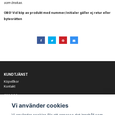
som önskas.
OBS! Vid köp av produkt med nummer/initialer gäller ej retur eller
bytesrätten
KUNDTJÄNST
Köpvillkor
Kontakt
OM OSS
Er föreningspartner på teamkläder och merchandise.
Vi använder cookies
ANMÄL DIG TILL VÅRT NYHETSBREV
Vi använder cookies för att anpassa det innehåll som