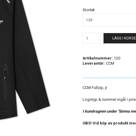
Storlek
120
LÄGG I KORG
Artikelnummer:
120
Leverantör:
CCM
CCM Fullzip, jr
Logotyp & nummer ingår i pris
I kundvagnen under "lämna medd
OBS! Vid köp av produkt med 