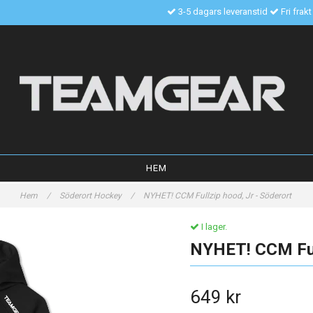
3-5 dagars leveranstid
Fri frak
HEM
Hem
/
Söderort Hockey
/
NYHET! CCM Fullzip hood, Jr - Söderort
I lager.
NYHET! CCM Full
649 kr