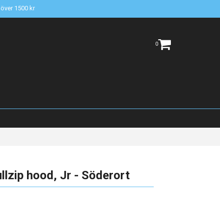
t över 1500 kr
0
zip hood, Jr - Söderort