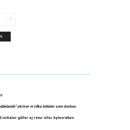
EN
et
elande" skriver ni vilka initialer som önskas.
initialer gäller ej retur eller bytesrätten