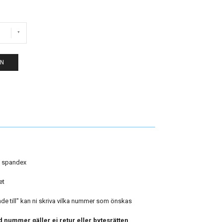
EN
% spandex
et
e till" kan ni skriva vilka nummer som önskas
 nummer gäller ej retur eller bytesrätten