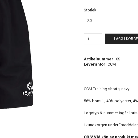
Storlek
XS
LÄGG I KORG
Artikelnummer:
XS
Leverantör:
CCM
CCM Training shorts, navy
56% bomull, 40% polyester, 4
Logotyp & nummer ingår i pris
I kundkorgen under "meddeland
OBS! Vid köp av produkt med