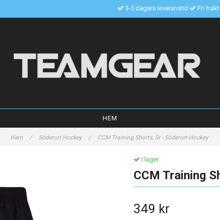
3-5 dagars leveranstid
Fri frak
HEM
Hem
/
Söderort Hockey
/
CCM Training Shorts, Sr - Söderort Hockey
I lager.
CCM Training Sh
349 kr