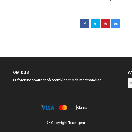
OM OSS
A
Er föreningspartner på teamkläder och merchandise.
© Copyright Teamgear
Powered by Quickbutik