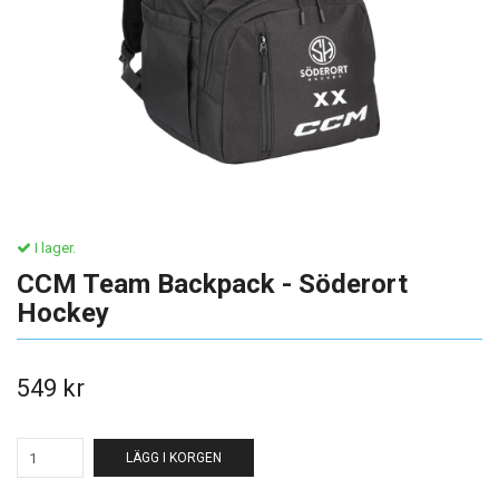
I lager.
CCM Team Backpack - Söderort
Hockey
549 kr
LÄGG I KORGEN