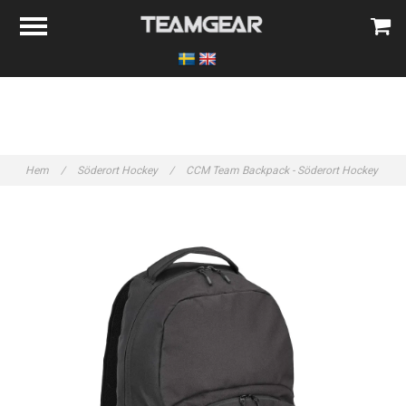
Hem
/
Söderort Hockey
/
CCM Team Backpack - Söderort Hockey