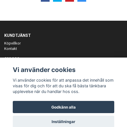
KUNDTJÄNST
Köpvillkor
Kontakt
OM OSS
Er föreningspartner på teamkläder och merchandise.
Vi använder cookies
ANMÄL DIG TILL VÅRT NYHETSBREV
Vi använder cookies för att anpassa det innehåll som
Prenumerera
visas för dig och för att du ska få bästa tänkbara
upplevelse när du handlar hos oss.
Godkänn alla
© Copyright Teamgear
Inställningar
Powered by Quickbutik