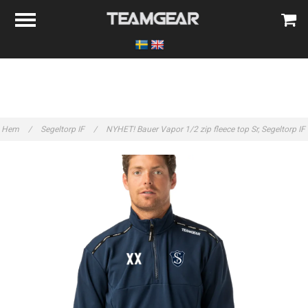
Hem
/
Segeltorp IF
/
NYHET! Bauer Vapor 1/2 zip fleece top Sr, Segeltorp IF