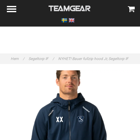
Hem
/
Segeltorp IF
/
NYHET! Bauer fullzip hood Jr, Segeltorp IF