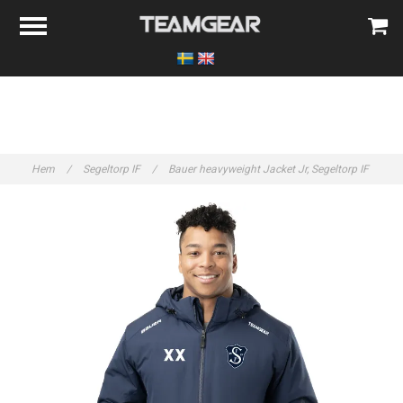
Hem
/
Segeltorp IF
/
Bauer heavyweight Jacket Jr, Segeltorp IF