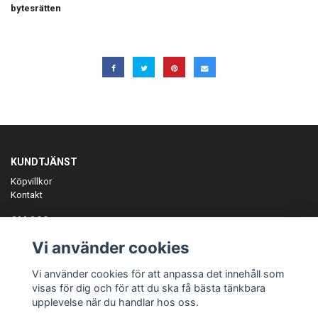
bytesrätten
KUNDTJÄNST
Köpvillkor
Kontakt
OM OSS
Er föreningspartner på teamkläder och merchandise.
Vi använder cookies
ANMÄL DIG TILL VÅRT NYHETSBREV
Vi använder cookies för att anpassa det innehåll som
Prenumerera
visas för dig och för att du ska få bästa tänkbara
upplevelse när du handlar hos oss.