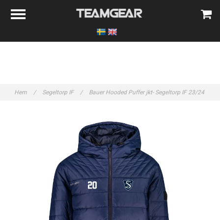
Hem
/
Segeltorp IF
/
Bauer Hooded Puffer jkt- Segeltorp IF 23/24