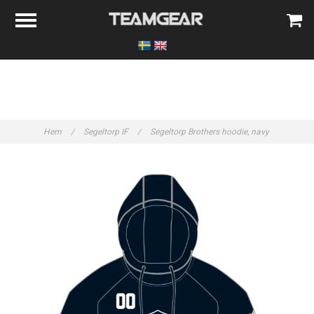
Hem
/
Segeltorp IF
/
Segeltorp Brothers hoodie, navy