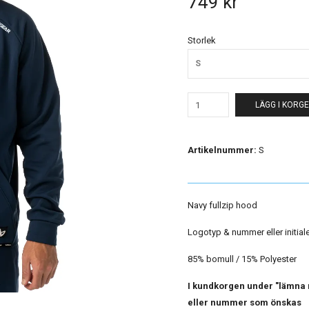
749 kr
Storlek
S
LÄGG I KORG
Artikelnummer:
S
Navy fullzip hood
Logotyp & nummer eller initialer
85% bomull / 15% Polyester
I kundkorgen under "lämna me
eller nummer som önskas