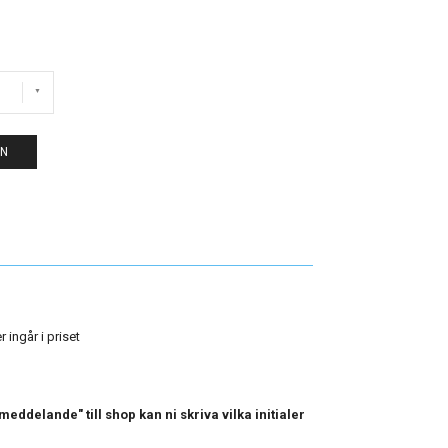
EN
 ingår i priset
ddelande" till shop kan ni skriva vilka initialer