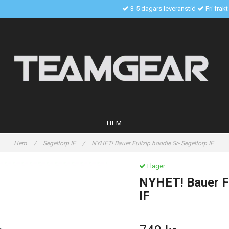
3-5 dagars leveranstid
Fri frak
HEM
Hem
/
Segeltorp IF
/
NYHET! Bauer Fullzip hoodie Sr- Segeltorp IF
I lager.
NYHET! Bauer Fu
IF