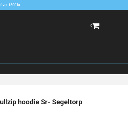
t över 1500 kr
0
llzip hoodie Sr- Segeltorp