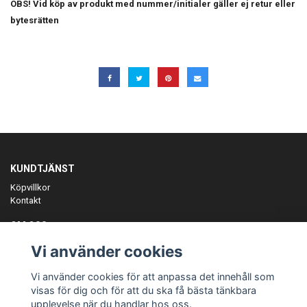
OBS! Vid köp av produkt med nummer/initialer gäller ej retur eller
bytesrätten
KUNDTJÄNST
Köpvillkor
Kontakt
OM OSS
Er föreningspartner på teamkläder och merchandise.
Vi använder cookies
ANMÄL DIG TILL VÅRT NYHETSBREV
Vi använder cookies för att anpassa det innehåll som
Prenumerera
visas för dig och för att du ska få bästa tänkbara
upplevelse när du handlar hos oss.