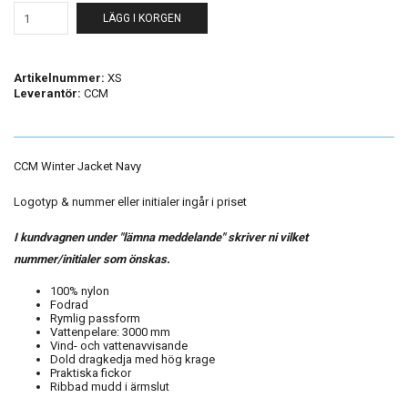
LÄGG I KORGEN
Artikelnummer:
XS
Leverantör:
CCM
CCM Winter Jacket Navy
Logotyp & nummer eller initialer ingår i priset
I kundvagnen under "lämna meddelande" skriver ni vilket
nummer/initialer som önskas.
100% nylon
Fodrad
Rymlig passform
Vattenpelare: 3000 mm
Vind- och vattenavvisande
Dold dragkedja med hög krage
Praktiska fickor
Ribbad mudd i ärmslut