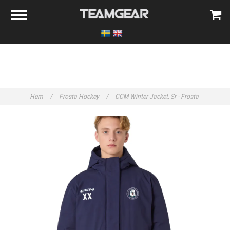
Hem
/
Frosta Hockey
/
CCM Winter Jacket, Sr - Frosta