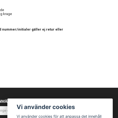
nde
g krage
 nummer/initialer gäller ej retur eller
NMÄL DIG TILL VÅRT NYHETSBREV
Vi använder cookies
Prenumerera
Vi använder cookies för att anpassa det innehåll