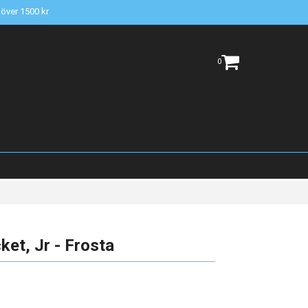
t över 1500 kr
0
et, Jr - Frosta