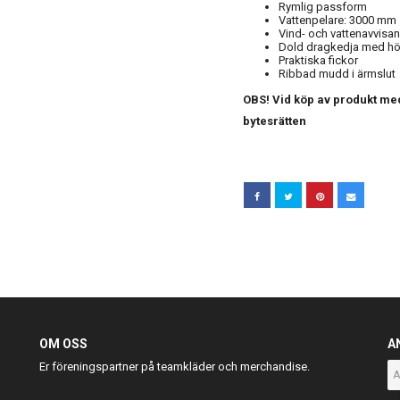
Rymlig passform
Vattenpelare: 3000 mm
Vind- och vattenavvisa
Dold dragkedja med hö
Praktiska fickor
Ribbad mudd i ärmslut
OBS! Vid köp av produkt med
bytesrätten
OM OSS
A
Er föreningspartner på teamkläder och merchandise.