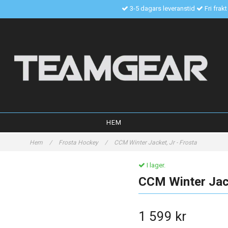
3-5 dagars leveranstid
Fri frak
HEM
Hem
/
Frosta Hockey
/
CCM Winter Jacket, Jr - Frosta
I lager.
CCM Winter Jack
1 599 kr