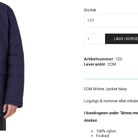
Storlek
120
LÄGG I KORG
Artikelnummer:
120
Leverantör:
CCM
CCM Winter Jacket Navy
Logotyp & nummer eller initialer
I kundvagnen under "lämna med
önskas.
100% nylon
Fodrad