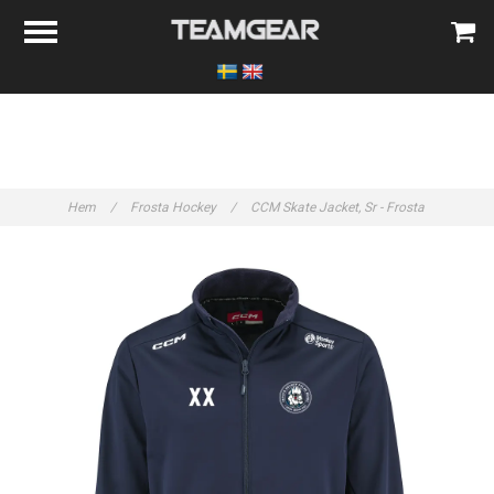
Hem
/
Frosta Hockey
/
CCM Skate Jacket, Sr - Frosta