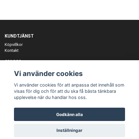
KUNDTJÄNST
Köpvillkor
Kontakt
OM OSS
Er föreningspartner på teamkläder och merchandise.
Vi använder cookies
ANMÄL DIG TILL VÅRT NYHETSBREV
Vi använder cookies för att anpassa det innehåll som
Prenumerera
visas för dig och för att du ska få bästa tänkbara
upplevelse när du handlar hos oss.
Godkänn alla
© Copyright Teamgear
Inställningar
Powered by Quickbutik