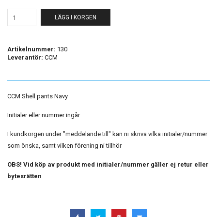
LÄGG I KORGEN
Artikelnummer:
130
Leverantör:
CCM
CCM Shell pants Navy
Initialer eller nummer ingår
I kundkorgen under "meddelande till" kan ni skriva vilka initialer/nummer
som önska, samt vilken förening ni tillhör
OBS! Vid köp av produkt med initialer/nummer gäller ej retur eller
bytesrätten