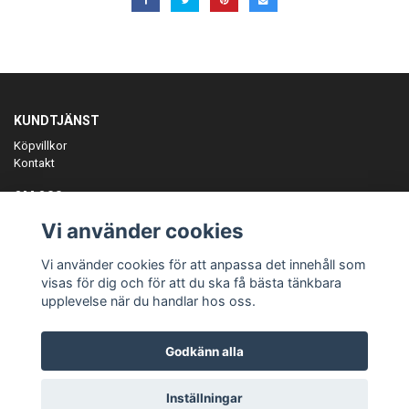
KUNDTJÄNST
Köpvillkor
Kontakt
OM OSS
Er föreningspartner på teamkläder och merchandise.
Vi använder cookies
ANMÄL DIG TILL VÅRT NYHETSBREV
Vi använder cookies för att anpassa det innehåll som
Prenumerera
visas för dig och för att du ska få bästa tänkbara
upplevelse när du handlar hos oss.
Godkänn alla
© Copyright Teamgear
Inställningar