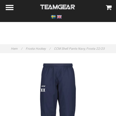
Hem
/
Frosta Hockey
/
CCM Shell Pants Navy, Frosta 22/23