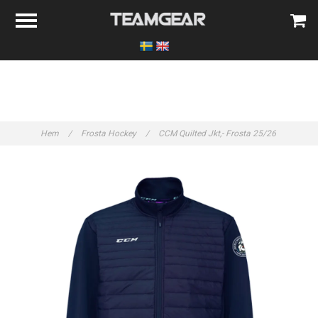
Hem
/
Frosta Hockey
/
CCM Quilted Jkt,- Frosta 25/26