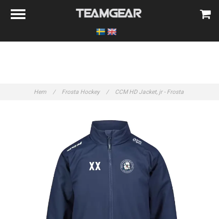
Hem
/
Frosta Hockey
/
CCM HD Jacket, jr - Frosta