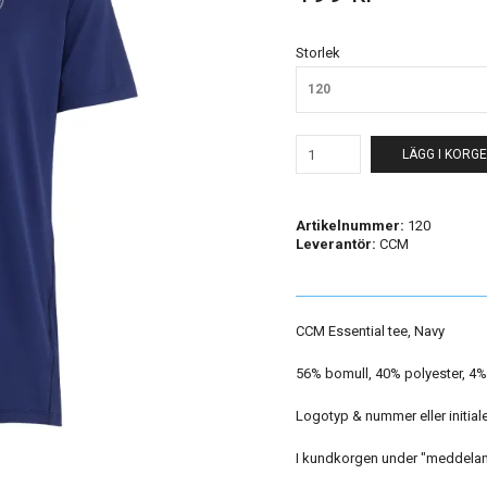
Storlek
120
LÄGG I KORG
Artikelnummer:
120
Leverantör:
CCM
CCM Essential tee, Navy
56% bomull, 40% polyester, 4
Logotyp & nummer eller initialer
I kundkorgen under "meddelande