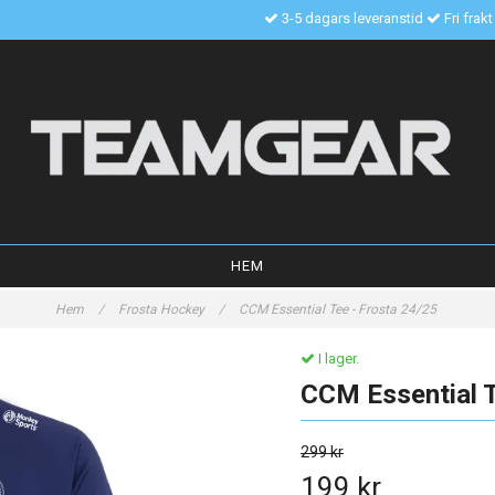
3-5 dagars leveranstid
Fri frak
HEM
Hem
/
Frosta Hockey
/
CCM Essential Tee - Frosta 24/25
I lager.
CCM Essential T
299 kr
199 kr