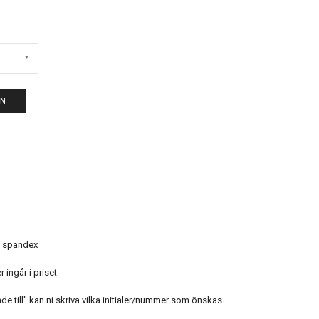
EN
% spandex
 ingår i priset
 till" kan ni skriva vilka initialer/nummer som önskas