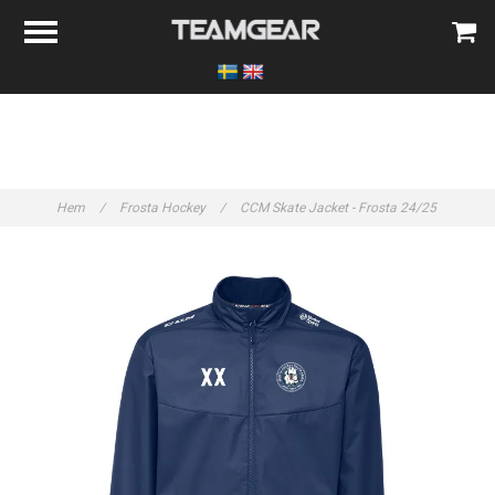
Hem
/
Frosta Hockey
/
CCM Skate Jacket - Frosta 24/25