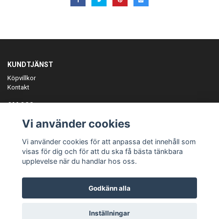
KUNDTJÄNST
Köpvillkor
Kontakt
OM OSS
Er föreningspartner på teamkläder och merchandise.
Vi använder cookies
ANMÄL DIG TILL VÅRT NYHETSBREV
Vi använder cookies för att anpassa det innehåll som
Prenumerera
visas för dig och för att du ska få bästa tänkbara
upplevelse när du handlar hos oss.
Godkänn alla
© Copyright Teamgear
Inställningar