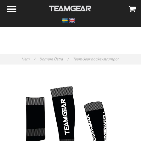
Hem
/
Domare Östra
/
TeamGear hockeystrumpor