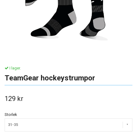
I lager.
TeamGear hockeystrumpor
129 kr
Storlek
31-35