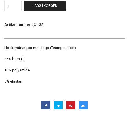
LÄGG I KORGEN
Artikelnummer:
31-35
Hockeystrumpor med logo (Teamgear text)
85% bomull
10% polyamide
5% elastan