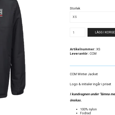
Storlek
XS
LÄGG I KORG
Artikelnummer:
XS
Leverantör:
CCM
CCM Winter Jacket
Logo & initialer ingår i priset
I kundvagnen under "lämna med
önskas.
100% nylon
Fodrad