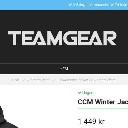
3-5 dagars leveranstid
Fri frak
HEM
Hem
/
Domare Östra
/
CCM Winter Jacket, Sr- Domare Östra
I lager.
CCM Winter Jac
1 449 kr