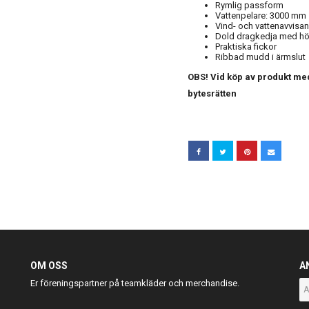
Rymlig passform
Vattenpelare: 3000 mm
Vind- och vattenavvisa
Dold dragkedja med hö
Praktiska fickor
Ribbad mudd i ärmslut
OBS! Vid köp av produkt med
bytesrätten
OM OSS
A
Er föreningspartner på teamkläder och merchandise.