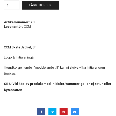
LÄGG I KORGEN
Artikelnummer:
XS
Leverantör:
CCM
CCM Skate Jacket, Sr
Logo & initialer ingår
I kundkorgen under "meddelande till" kan ni skriva vilka initialer som
önskas.
OBS! Vid köp av produkt med initialer/nummer gäller ej retur eller
bytesrätten