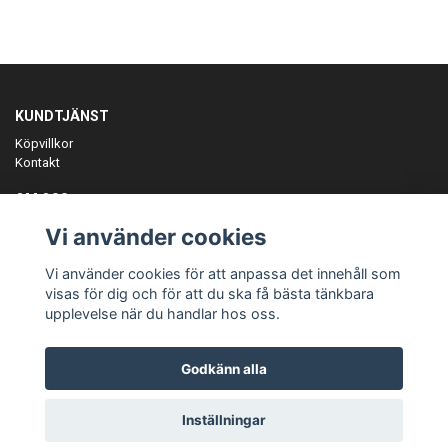
KUNDTJÄNST
Köpvillkor
Kontakt
OM OSS
Er föreningspartner på teamkläder och merchandise.
Vi använder cookies
ANMÄL DIG TILL VÅRT NYHETSBREV
Vi använder cookies för att anpassa det innehåll som
Prenumerera
visas för dig och för att du ska få bästa tänkbara
upplevelse när du handlar hos oss.
Godkänn alla
© Copyright Teamgear
Inställningar
Powered by Quickbutik