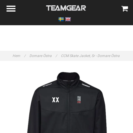
Hem
/
Domare Östra
/
CCM Skate Jacket, Sr - Domare Östra