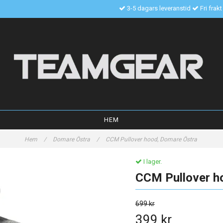
3-5 dagars leveranstid
Fri frak
HEM
Hem
/
Domare Östra
/
CCM Pullover hood, Domare Östra
I lager.
CCM Pullover h
699 kr
399 kr