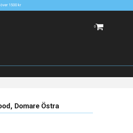
t över 1500 kr
0
ood, Domare Östra