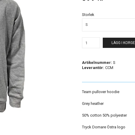
Storlek
S
LÄGG I KORG
Artikelnummer:
S
Leverantör:
CCM
Team pullover hoodie
Grey heather
50% cotton 50% polyester
Tryck Domare Östra logo