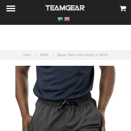
Hem
/
WHD
/
Bauer Team Knit shorts Jr, WHD