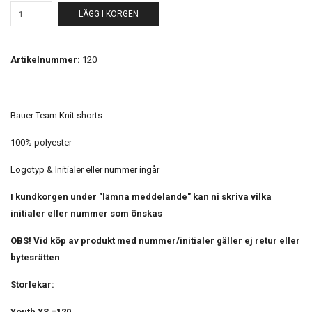
LÄGG I KORGEN
Artikelnummer:
120
Bauer Team Knit shorts
100% polyester
Logotyp & Initialer eller nummer ingår
I kundkorgen under "lämna meddelande" kan ni skriva vilka
initialer eller nummer som önskas
OBS! Vid köp av produkt med nummer/initialer gäller ej retur eller
bytesrätten
Storlekar:
Youth XS =120