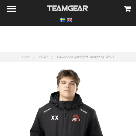
Hem
/
WHD
/
Bauer heavyweight Jacket Sr, WHD