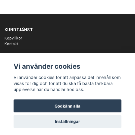
KUNDTJÄNST
Köpvillkor
Kontakt
OM OSS
Er föreningspartner på teamkläder och merchandise.
Vi använder cookies
ANMÄL DIG TILL VÅRT NYHETSBREV
Vi använder cookies för att anpassa det innehåll som
Prenumerera
visas för dig och för att du ska få bästa tänkbara
upplevelse när du handlar hos oss.
Godkänn alla
© Copyright Teamgear
Inställningar
Powered by Quickbutik