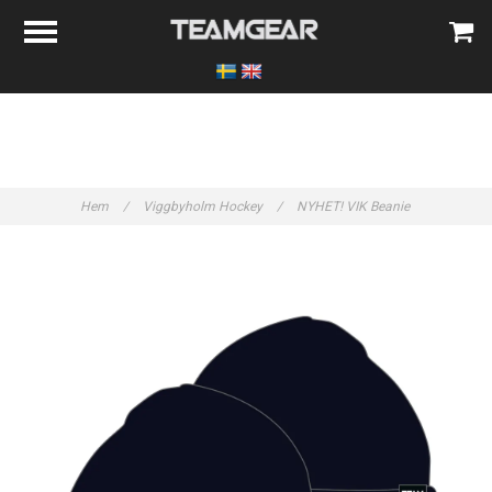
Hem
/
Viggbyholm Hockey
/
NYHET! VIK Beanie