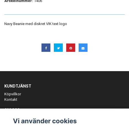
Artikelnummer:
1406
Navy Beanie med diskret VIK text logo
KUNDTJÄNST
Köpvillkor
Kontakt
OM OSS
Er föreningspartner på teamkläder och merchandise.
Vi använder cookies
ANMÄL DIG TILL VÅRT NYHETSBREV