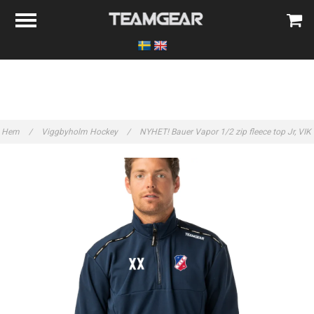
Hem
/
Viggbyholm Hockey
/
NYHET! Bauer Vapor 1/2 zip fleece top Jr, VIK