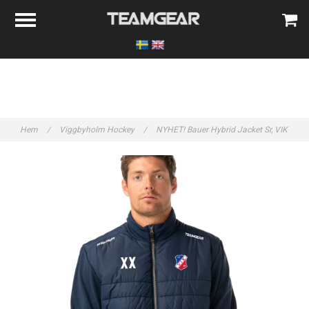
Hem
/
Viggbyholm Hockey
/
NYHET! Bauer Hybrid Jacket Sr, VIK