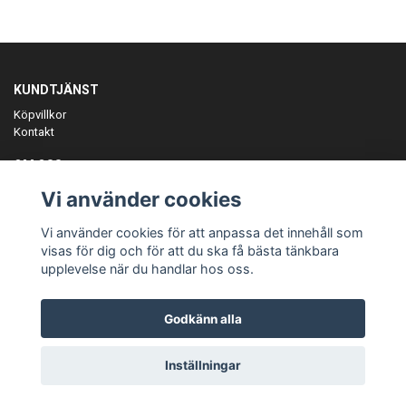
KUNDTJÄNST
Köpvillkor
Kontakt
OM OSS
Er föreningspartner på teamkläder och merchandise.
Vi använder cookies
ANMÄL DIG TILL VÅRT NYHETSBREV
Vi använder cookies för att anpassa det innehåll som
Prenumerera
visas för dig och för att du ska få bästa tänkbara
upplevelse när du handlar hos oss.
Godkänn alla
© Copyright Teamgear
Inställningar
Powered by Quickbutik