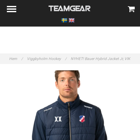
Hem
/
Viggbyholm Hockey
/
NYHET! Bauer Hybrid Jacket Jr, VIK