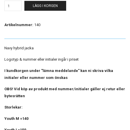
LÄGG I KORGEN
Artikelnummer:
140
Navy hybrid jacka
Logotyp & nummer eller initialer ingår i priset
I kundkorgen under "lämna meddelande" kan ni skriva vilka
initialer eller nummer som önskas
OBS! Vid köp av produkt med nummer/initialer gäller ej retur eller
bytesrätten
Storlekar:
Youth M =140
Youth L=150