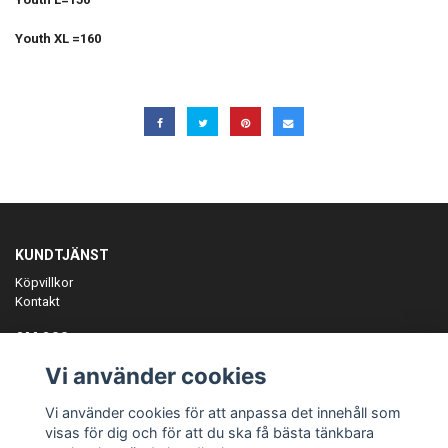
Youth XL =160
KUNDTJÄNST
Köpvillkor
Kontakt
OM OSS
Er föreningspartner på teamkläder och merchandise.
Vi använder cookies
ANMÄL DIG TILL VÅRT NYHETSBREV
Vi använder cookies för att anpassa det innehåll som
Prenumerera
visas för dig och för att du ska få bästa tänkbara