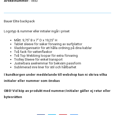
Artikelnummer:
1850
Bauer Elite backpack
Logotyp & nummer eller initialer ingår i priset
Mått: 9,75" B x 7" D x 19,25" H
Tablet sleeve för säker förvaring av surfplattor
Sladdorganisatör för att hålla ordning på dina kablar
Två fack för vattenflaskor
Två Top Webbing loopar för extra förvaring
Trolley Sleeve för enkel transport
Justerbara axelremmar för bekväm passform
Sublimerad inre liner för stil och hållbarhet
I kundkorgen under meddelande till webshop kan ni skriva vilka
initialer eller nummer som önskas
OBS! Vid köp av produkt med nummer/initialer gäller ej retur eller
bytesrätten