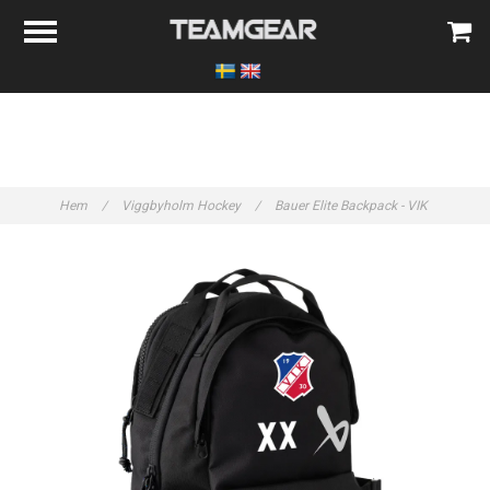
Hem
/
Viggbyholm Hockey
/
Bauer Elite Backpack - VIK