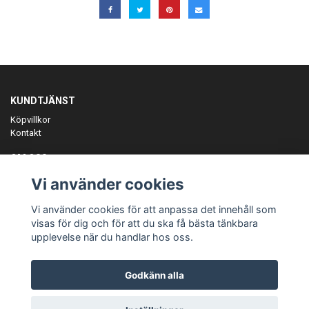
KUNDTJÄNST
Köpvillkor
Kontakt
OM OSS
Er föreningspartner på teamkläder och merchandise.
Vi använder cookies
ANMÄL DIG TILL VÅRT NYHETSBREV
Vi använder cookies för att anpassa det innehåll som
Prenumerera
visas för dig och för att du ska få bästa tänkbara
upplevelse när du handlar hos oss.
Godkänn alla