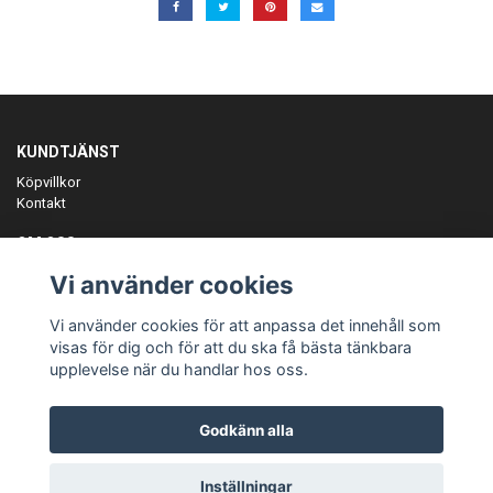
KUNDTJÄNST
Köpvillkor
Kontakt
OM OSS
Er föreningspartner på teamkläder och merchandise.
Vi använder cookies
ANMÄL DIG TILL VÅRT NYHETSBREV
Vi använder cookies för att anpassa det innehåll som
Prenumerera
visas för dig och för att du ska få bästa tänkbara
upplevelse när du handlar hos oss.
Godkänn alla
© Copyright Teamgear
Inställningar