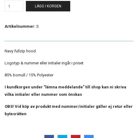
LÄGG I KORGEN
Artikelnummer:
S
Navy fullzip hood
Logotyp & nummer eller initialer ingår i priset
85% bomull / 15% Polyester
I kundkorgen under "lämna meddelande" till shop kan ni skriva
vilka initialer eller nummer som önskas
OBS! Vid köp av produkt med nummer/initialer gäller ej retur eller
bytesrätten