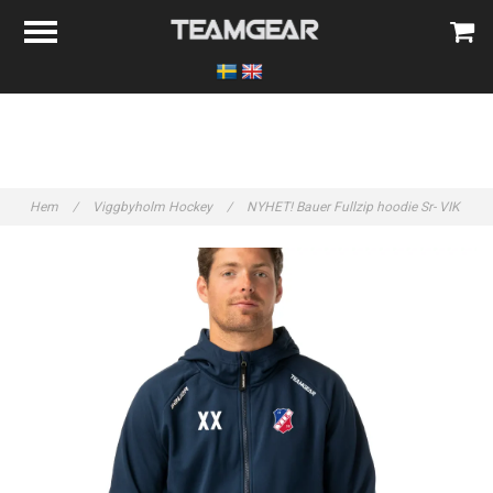
Hem
/
Viggbyholm Hockey
/
NYHET! Bauer Fullzip hoodie Sr- VIK