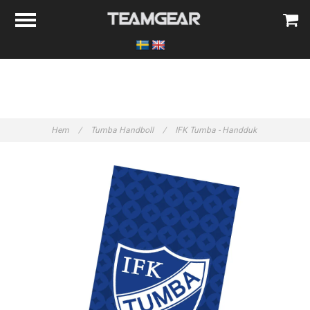
Hem
/
Tumba Handboll
/
IFK Tumba - Handduk