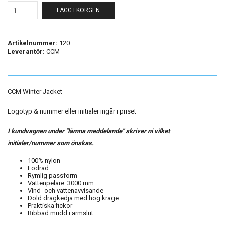
LÄGG I KORGEN
Artikelnummer:
120
Leverantör:
CCM
CCM Winter Jacket
Logotyp & nummer eller initialer ingår i priset
I kundvagnen under "lämna meddelande" skriver ni vilket
initialer/nummer som önskas.
100% nylon
Fodrad
Rymlig passform
Vattenpelare: 3000 mm
Vind- och vattenavvisande
Dold dragkedja med hög krage
Praktiska fickor
Ribbad mudd i ärmslut