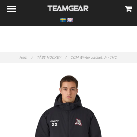
Hem
/
TÄBY HOCKEY
/
CCM Winter Jacket, Jr - THC