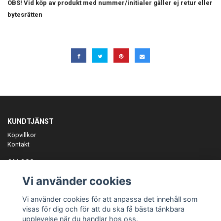
OBS! Vid köp av produkt med nummer/initialer gäller ej retur eller
bytesrätten
KUNDTJÄNST
Köpvillkor
Kontakt
OM OSS
Er föreningspartner på teamkläder och merchandise.
Vi använder cookies
ANMÄL DIG TILL VÅRT NYHETSBREV
Vi använder cookies för att anpassa det innehåll som
Prenumerera
visas för dig och för att du ska få bästa tänkbara
upplevelse när du handlar hos oss.