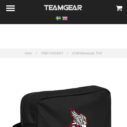
Hem
/
TÄBY HOCKEY
/
CCM Necessär, THC