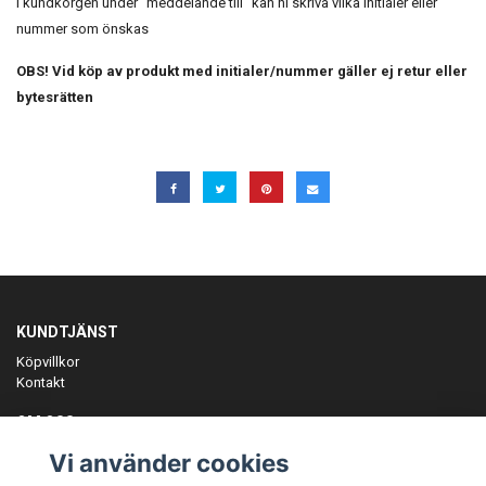
I kundkorgen under "meddelande till" kan ni skriva vilka initialer eller
nummer som önskas
OBS! Vid köp av produkt med initialer/nummer gäller ej retur eller
bytesrätten
KUNDTJÄNST
Köpvillkor
Kontakt
OM OSS
Er föreningspartner på teamkläder och merchandise.
Vi använder cookies
ANMÄL DIG TILL VÅRT NYHETSBREV