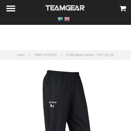
Hem
/
TÄBY HOCKEY
/
CCM Skate Pants - THC 24/25