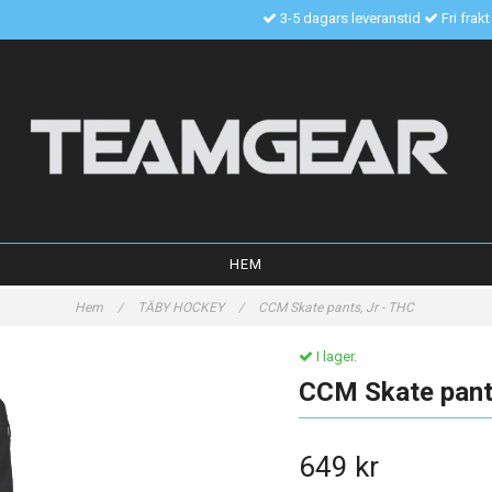
3-5 dagars leveranstid
Fri frak
HEM
Hem
/
TÄBY HOCKEY
/
CCM Skate pants, Jr - THC
I lager.
CCM Skate pant
649 kr