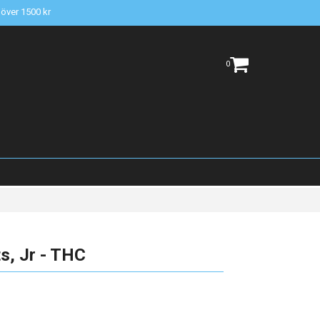
t över 1500 kr
0
s, Jr - THC