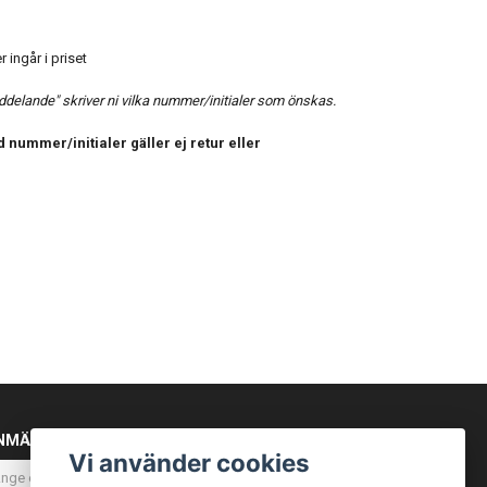
 ingår i priset
elande" skriver ni vilka nummer/initialer som önskas.
 nummer/initialer gäller ej retur eller
NMÄL DIG TILL VÅRT NYHETSBREV
Vi använder cookies
Prenumerera