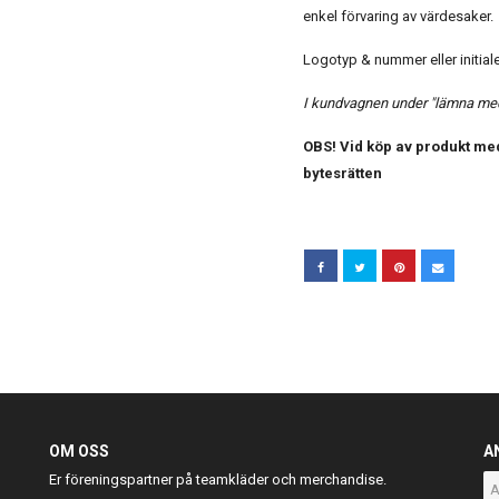
enkel förvaring av värdesaker.
Logotyp & nummer eller initialer
I kundvagnen under "lämna medd
OBS! Vid köp av produkt med
bytesrätten
OM OSS
A
Er föreningspartner på teamkläder och merchandise.