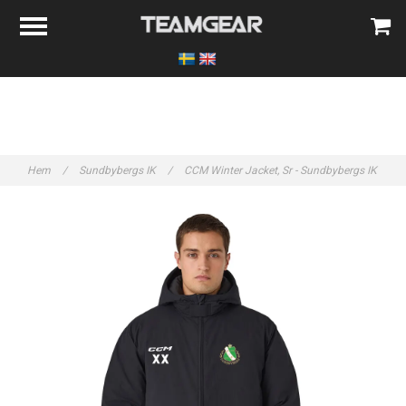
Hem
/
Sundbybergs IK
/
CCM Winter Jacket, Sr - Sundbybergs IK