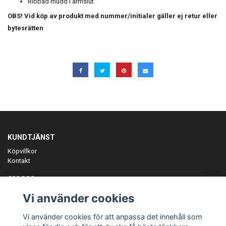
Ribbad mudd i ärmslut
OBS! Vid köp av produkt med nummer/initialer gäller ej retur eller
bytesrätten
KUNDTJÄNST
Köpvillkor
Kontakt
OM OSS
Er föreningspartner på teamkläder och merchandise.
Vi använder cookies
ANMÄL DIG TILL VÅRT NYHETSBREV
Vi använder cookies för att anpassa det innehåll som
Prenumerera