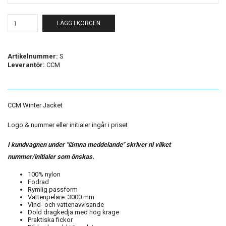
LÄGG I KORGEN
Artikelnummer:
S
Leverantör:
CCM
CCM Winter Jacket
Logo & nummer eller initialer ingår i priset
I kundvagnen under "lämna meddelande" skriver ni vilket
nummer/initialer som önskas.
100% nylon
Fodrad
Rymlig passform
Vattenpelare: 3000 mm
Vind- och vattenavvisande
Dold dragkedja med hög krage
Praktiska fickor