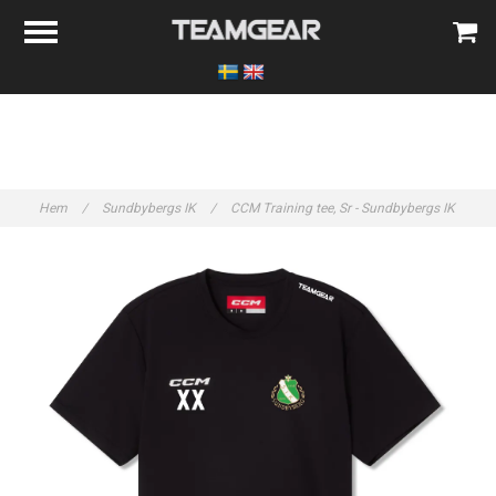
Hem
/
Sundbybergs IK
/
CCM Training tee, Sr - Sundbybergs IK