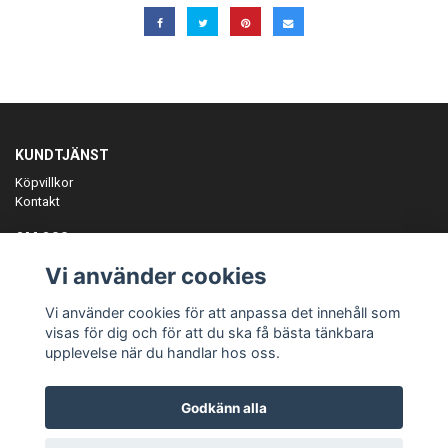
KUNDTJÄNST
Köpvillkor
Kontakt
OM OSS
Er föreningspartner på teamkläder och merchandise.
Vi använder cookies
ANMÄL DIG TILL VÅRT NYHETSBREV
Vi använder cookies för att anpassa det innehåll som
Prenumerera
visas för dig och för att du ska få bästa tänkbara
upplevelse när du handlar hos oss.
Godkänn alla