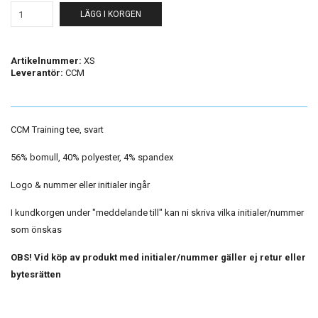
LÄGG I KORGEN
Artikelnummer:
XS
Leverantör:
CCM
CCM Training tee, svart
56% bomull, 40% polyester, 4% spandex
Logo & nummer eller initialer ingår
I kundkorgen under "meddelande till" kan ni skriva vilka initialer/nummer
som önskas
OBS! Vid köp av produkt med initialer/nummer gäller ej retur eller
bytesrätten