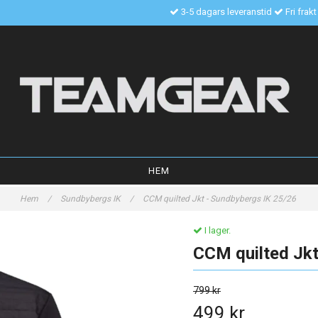
3-5 dagars leveranstid
Fri frak
HEM
Hem
/
Sundbybergs IK
/
CCM quilted Jkt - Sundbybergs IK 25/26
I lager.
CCM quilted Jkt
799 kr
499 kr