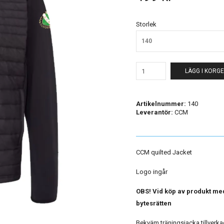
Storlek
140
LÄGG I KORG
Artikelnummer:
140
Leverantör:
CCM
CCM quilted Jacket
Logo ingår
OBS! Vid köp av produkt med
bytesrätten
Bekväm träningsjacka tillverka