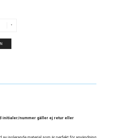
EN
 initialer/nummer gäller ej retur eller
d av isolerande material som är perfekt för användning