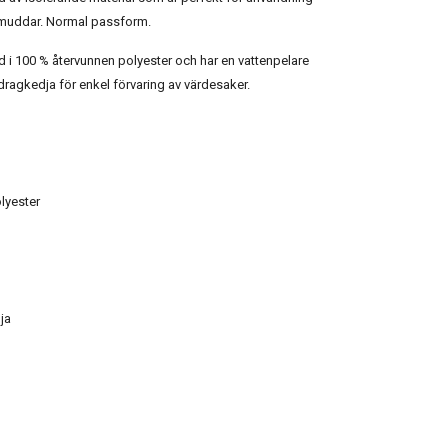
ka muddar. Normal passform.
ad i 100 % återvunnen polyester och har en vattenpelare
dragkedja för enkel förvaring av värdesaker.
olyester
ja