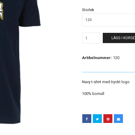
Storlek
120
LÄGG I KORG
Artikelnummer:
120
Navy t-shirt med tryckt logo
100% bomull