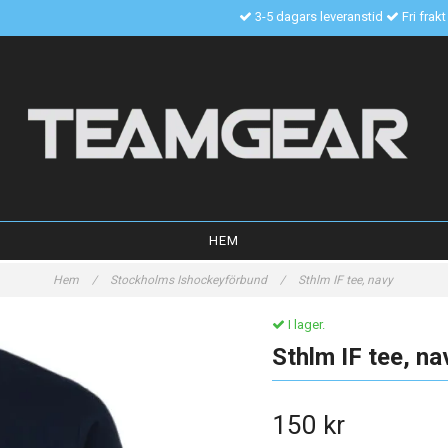
3-5 dagars leveranstid
Fri frak
HEM
Hem
/
Stockholms Ishockeyförbund
/
Sthlm IF tee, navy
I lager.
Sthlm IF tee, na
150 kr