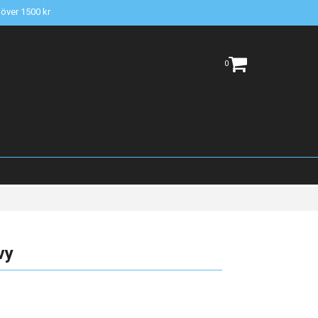
t över 1500 kr
0
vy