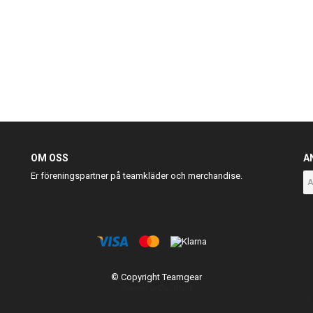
OM OSS
A
Er föreningspartner på teamkläder och merchandise.
© Copyright Teamgear
Powered by Quickbutik