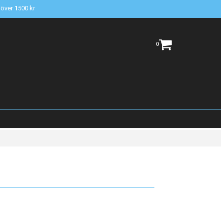
t över 1500 kr
0