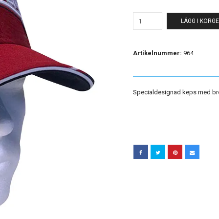
LÄGG I KORG
Artikelnummer:
964
Specialdesignad keps med bro