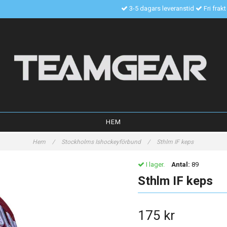
3-5 dagars leveranstid
Fri frak
HEM
Hem
/
Stockholms Ishockeyförbund
/
Sthlm IF keps
I lager.
Antal:
89
Sthlm IF keps
175 kr