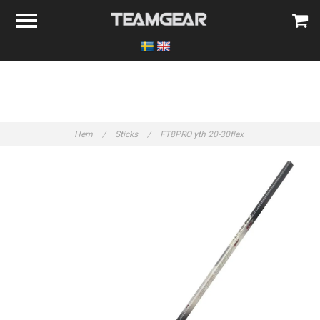
Hem
/
Sticks
/
FT8PRO yth 20-30flex