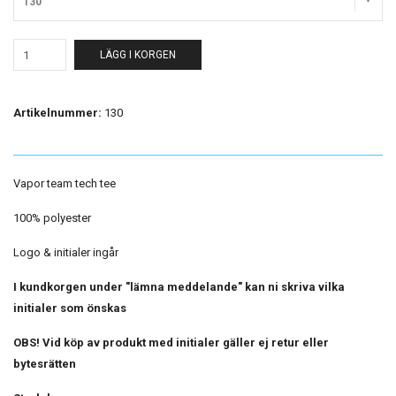
130
LÄGG I KORGEN
Artikelnummer:
130
Vapor team tech tee
100% polyester
Logo & initialer ingår
I kundkorgen under "lämna meddelande" kan ni skriva vilka
initialer som önskas
OBS! Vid köp av produkt med initialer gäller ej retur eller
bytesrätten