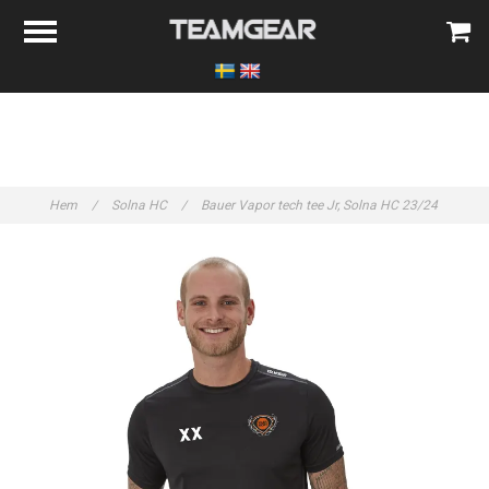
Hem
/
Solna HC
/
Bauer Vapor tech tee Jr, Solna HC 23/24