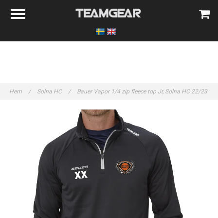
Hem
/
Solna HC
/
Bauer Vapor 1/4 zip fleece top Jr, Solna HC 22/23