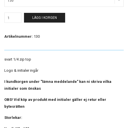
130
LÄGG I KORGEN
Artikelnummer:
130
svart 1/4 zip top
Logo & initialer ingår
I kundkorgen under "lämna meddelande" kan ni skriva vilka
initialer som önskas
OBS! Vid köp av produkt med initialer gäller ej retur eller
bytesrätten
Storlekar: