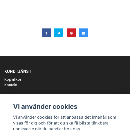
KUNDTJÄNST
Köpvillkor
Kontakt
OM OSS
Er föreningspartner på teamkläder och merchandise.
Vi använder cookies
ANMÄL DIG TILL VÅRT NYHETSBREV
Vi använder cookies för att anpassa det innehåll som
Prenumerera
visas för dig och för att du ska få bästa tänkbara
upplevelse när du handlar hos oss.