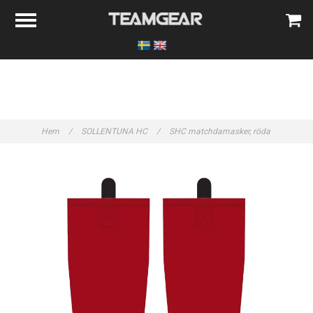
Hem
/
SOLLENTUNA HC
/
SHC matchdamasker, röda