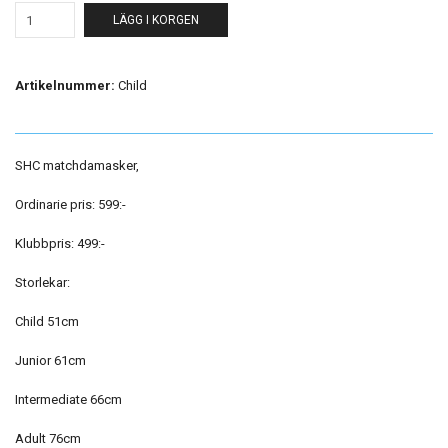
LÄGG I KORGEN
Artikelnummer:
Child
SHC matchdamasker,
Ordinarie pris: 599:-
Klubbpris: 499:-
Storlekar:
Child 51cm
Junior 61cm
Intermediate 66cm
Adult 76cm