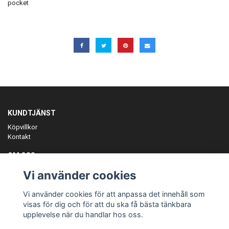
pocket
KUNDTJÄNST
Köpvillkor
Kontakt
OM OSS
Er föreningspartner på teamkläder och merchandise.
Vi använder cookies
ANMÄL DIG TILL VÅRT NYHETSBREV
Vi använder cookies för att anpassa det innehåll som
Prenumerera
visas för dig och för att du ska få bästa tänkbara
upplevelse när du handlar hos oss.