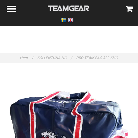
Hem
/
SOLLENTUNA HC
/
PRO TEAM BAG 32"- SHC