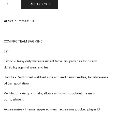
LÄGG I KORGEN
Artikelnummer:
1059
CCM PRO TEAM BAG -SHC
32"
Fabric - Heavy duty water-resistant tarpaulin, provides long-term
durability against wear and tear
Handle - Reinforced webbed side and end carry handles, facilitate ease
of transportation
Ventilation - Air grommets, allows air flow throughout the main
compartment
Accessories - Internal zippered mesh accessory pocket, player ID