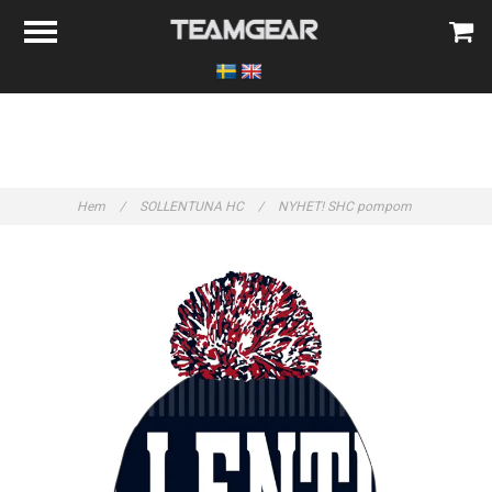
Hem
/
SOLLENTUNA HC
/
NYHET! SHC pompom