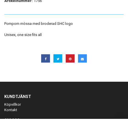
Artikelnummer:
1756
Pompom mössa med broderad SHC logo
Unisex, one size fits all
KUNDTJÄNST
Köpvillkor
Kontakt
OM OSS
Er föreningspartner på teamkläder och merchandise.